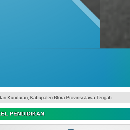
paten Blora Provinsi Jawa Tengah
KEL PENDIDIKAN