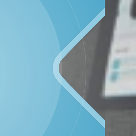
DPT
Inventaris
KATEGORI
Kehadiran
PU