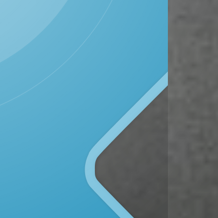
DESA TAWANGREJO
Kecamatan Kunduran, Kabupaten Blora
Provinsi Jawa Tengah