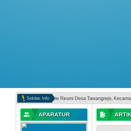
Sekilas
Info
i Website Resmi Desa Tawangrejo, Kecamatan Kunduran, Kabu
APARATUR
ARTI