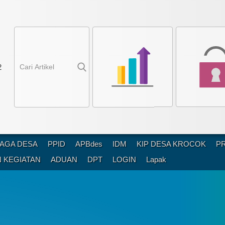
4
AGA DESA
PPID
APBdes
IDM
KIP DESA KROCOK
P
 KEGIATAN
ADUAN
DPT
LOGIN
Lapak