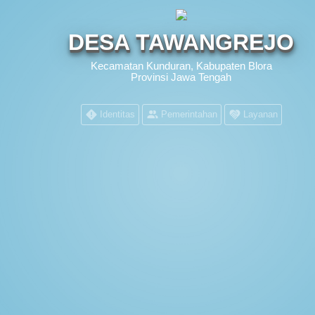
Populasi
DESA TAWANGREJO
Kecamatan Kunduran, Kabupaten Blora
Provinsi Jawa Tengah
Identitas
Pemerintahan
Layanan
Arsip