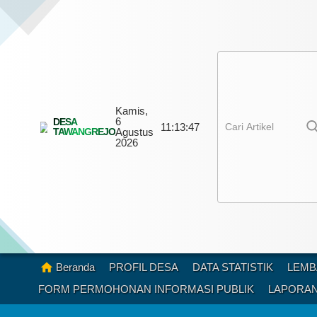
Kamis,
6
DESA
11:
13:
49
TAWANGREJO
Agustus
2026
Beranda
PROFIL DESA
DATA STATISTIK
LEMB
FORM PERMOHONAN INFORMASI PUBLIK
LAPORAN