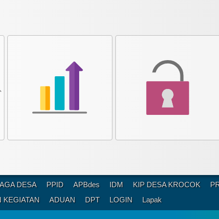
AGA DESA
PPID
APBdes
IDM
KIP DESA KROCOK
P
 KEGIATAN
ADUAN
DPT
LOGIN
Lapak